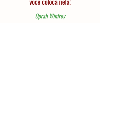
você coloca nela!
Oprah Winfrey
Realização
Serviço
Sobre a Sunset