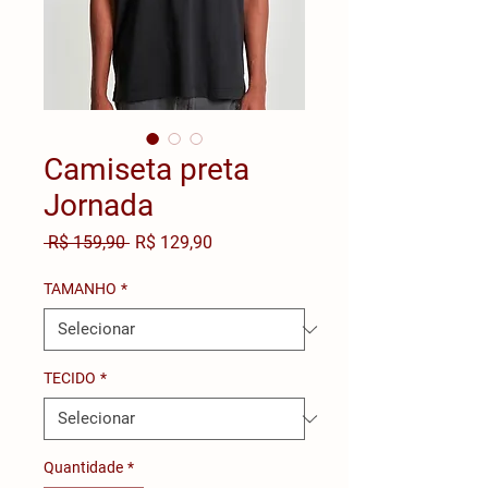
Camiseta preta
Jornada
Preço
Preço
 R$ 159,90 
R$ 129,90
normal
promocional
TAMANHO
*
TECIDO
*
Quantidade
*