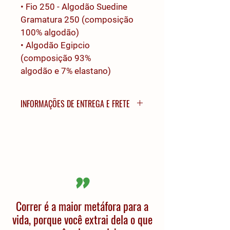
• Fio 250 - Algodão Suedine 
Gramatura 250 (composição 
100% algodão) 
• Algodão Egipcio 
(composição 93% 
algodão e 7% elastano)
INFORMAÇÕES DE ENTREGA E FRETE
 Os fretes para a cidade de Pelotas 
possuem um valor único de R$ 20,00, 
com a opção de frete grátis para 
retirada na Loja Arataca (Parque Dom 
Antônio Zattera, 271 - Centro, Pelotas 
"
- RS, 96015-180).
Entregas para outras cidades devem 
Correr é a maior metáfora para a
ser consultadas através do nosso 
vida, porque você extrai dela o que
WhatsApp oficial da Sunset.